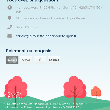
Mar. Jeu. Ven.: 9h30-19h, Mer. Sam.: 10h-12h30/14h30-
19h
64 avenue des Frères Lumière - Lyon 8eme
04.78.09.93.97
carole@pirouette-cacahouete-lyon.fr
Paiement au magasin
Pirouette Cacahouète, Magasin de jeux et jouets de 0 à 10 ans -
64 avenue des Frères Lumière - Lyon 8eme - 04.78.09.93.97 -