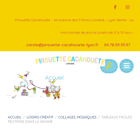
Pirouette Cacahouète - 64 avenue des Frères Lumière - Lyon 8eme - La
marchande de jeux et jouets de 0 à 10 ans -
carole@pirouette-cacahouete-lyon.fr
04.78.09.93.97
Accueil
ACCUEIL
/
LOISIRS CRÉATIF
/
COLLAGES, MOSAÏQUES
/
TABLEAUX FACILES
FEUTRINE DANS LA SAVANE