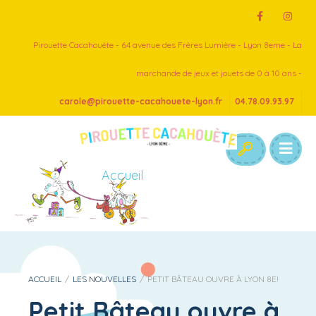
Pirouette Cacahouète - 64 avenue des Frères Lumière - Lyon 8eme - La
marchande de jeux et jouets de 0 à 10 ans -
carole@pirouette-cacahouete-lyon.fr
04.78.09.93.97
Accueil
ACCUEIL
/
LES NOUVELLES
/
PETIT BÂTEAU OUVRE À LYON 8E!
Petit Bâteau ouvre à