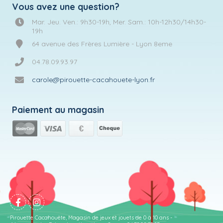
Vous avez une question?
Mar. Jeu. Ven.: 9h30-19h, Mer. Sam.: 10h-12h30/14h30-
19h
64 avenue des Frères Lumière - Lyon 8eme
04.78.09.93.97
carole@pirouette-cacahouete-lyon.fr
Paiement au magasin
Pirouette Cacahouète, Magasin de jeux et jouets de 0 à 10 ans -