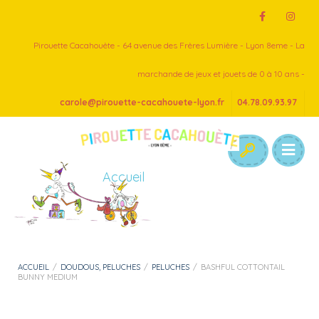
Pirouette Cacahouète - 64 avenue des Frères Lumière - Lyon 8eme - La
marchande de jeux et jouets de 0 à 10 ans -
carole@pirouette-cacahouete-lyon.fr
04.78.09.93.97
Accueil
ACCUEIL
/
DOUDOUS, PELUCHES
/
PELUCHES
/
BASHFUL COTTONTAIL
BUNNY MEDIUM