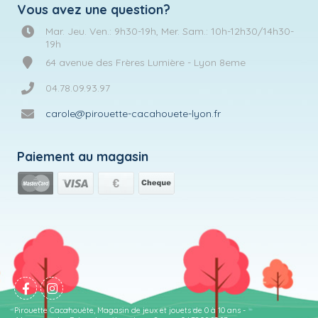
Vous avez une question?
Mar. Jeu. Ven.: 9h30-19h, Mer. Sam.: 10h-12h30/14h30-
19h
64 avenue des Frères Lumière - Lyon 8eme
04.78.09.93.97
carole@pirouette-cacahouete-lyon.fr
Paiement au magasin
Pirouette Cacahouète, Magasin de jeux et jouets de 0 à 10 ans -