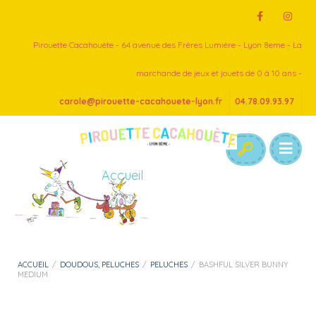
Pirouette Cacahouète - 64 avenue des Frères Lumière - Lyon 8eme - La
marchande de jeux et jouets de 0 à 10 ans -
carole@pirouette-cacahouete-lyon.fr
04.78.09.93.97
Accueil
ACCUEIL
/
DOUDOUS, PELUCHES
/
PELUCHES
/
BASHFUL SILVER BUNNY
MEDIUM