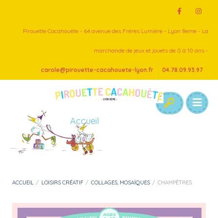
Pirouette Cacahouète - 64 avenue des Frères Lumière - Lyon 8eme - La
marchande de jeux et jouets de 0 à 10 ans -
carole@pirouette-cacahouete-lyon.fr
04.78.09.93.97
Accueil
ACCUEIL
/
LOISIRS CRÉATIF
/
COLLAGES, MOSAÏQUES
/
CHAMPÊTRES