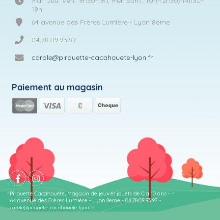
Mar. Jeu. Ven.: 9h30-19h, Mer. Sam.: 10h-12h30/14h30-
19h
64 avenue des Frères Lumière - Lyon 8eme
04.78.09.93.97
carole@pirouette-cacahouete-lyon.fr
Paiement au magasin
Pirouette Cacahouète, Magasin de jeux et jouets de 0 à 10 ans -
64 avenue des Frères Lumière - Lyon 8eme - 04.78.09.93.97 -
carole@pirouette-cacahouete-lyon.fr