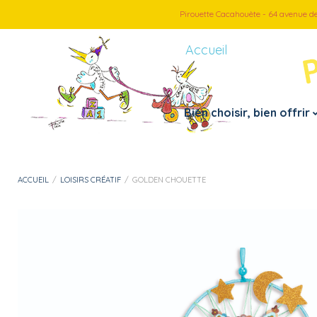
Pirouette Cacahouète - 64 avenue d
Accueil
Bien choisir, bien offrir
Petite enfance
Par thème
ACCUEIL
/
LOISIRS CRÉATIF
/
GOLDEN CHOUETTE
– Doudous, peluches
– Véhicules
– Jouets 1er âge
– Jeux d’imitation
– Instruments de musiques
– Loisirs créatif
– Jouets de bain
– Puzzles
– Motricité fine
– Jeux et cartes
– Mes premiers pas
– Jeux d’extérieur