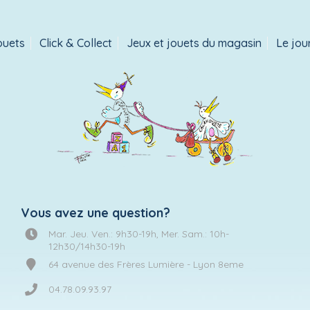
ouets
Click & Collect
Jeux et jouets du magasin
Le jou
Vous avez une question?
Mar. Jeu. Ven.: 9h30-19h, Mer. Sam.: 10h-
12h30/14h30-19h
64 avenue des Frères Lumière - Lyon 8eme
04.78.09.93.97