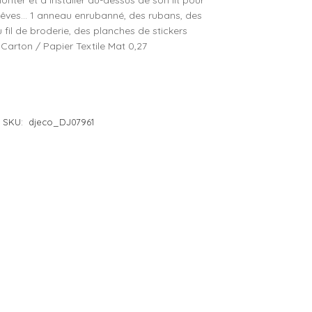
monter et à installer au-dessus de son lit pour
 rêves… 1 anneau enrubanné, des rubans, des
e 4 à 5 ans
– Lilliputiens
 fil de broderie, des planches de stickers
e 5 à 6 ans
– Moulin Roty
 Carton / Papier Textile Mat 0,27
e 6 à 7 ans
– Petit Jour
e 7 à 8 ans
– Plan Toys
e 8 à 10 ans
– Sentosphère
SKU:
djeco_DJ07961
– Souza
– Trousselier
– Vilac