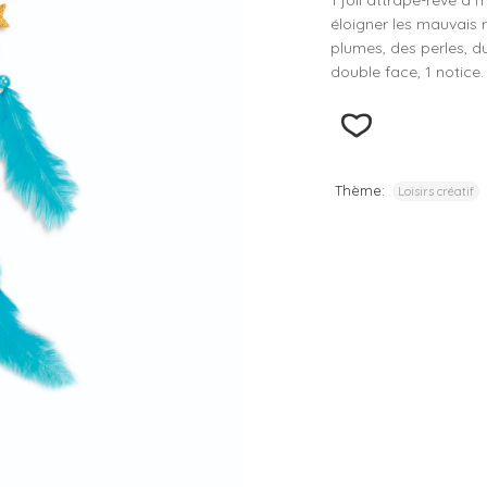
1 joli attrape-rêve à 
éloigner les mauvais
– D
plumes, des perles, du
– D
double face, 1 notice.
– D
– D
– D
Thème:
Loisirs créatif