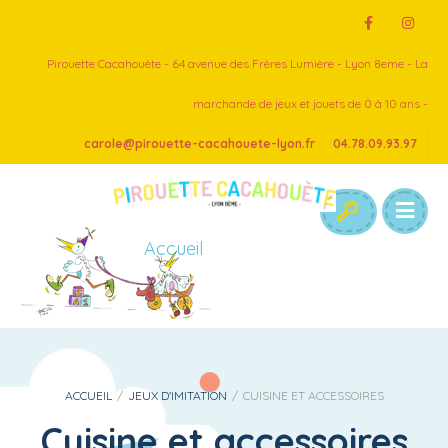
Pirouette Cacahouète - 64 avenue des Frères Lumière - Lyon 8eme - La
marchande de jeux et jouets de 0 à 10 ans -
carole@pirouette-cacahouete-lyon.fr
04.78.09.93.97
Accueil
ACCUEIL
/
JEUX D'IMITATION
/
CUISINE ET ACCESSOIRES
Cuisine et accessoires