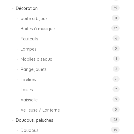
Décoration
69
boite a bijoux
11
Boites à musique
12
Fauteuils
6
Lampes
5
Mobiles oiseaux
1
Range jouets
3
Tirelires
6
Toises
2
Vaisselle
9
Veilleuse / Lanterne
5
Doudous, peluches
128
Doudous
15