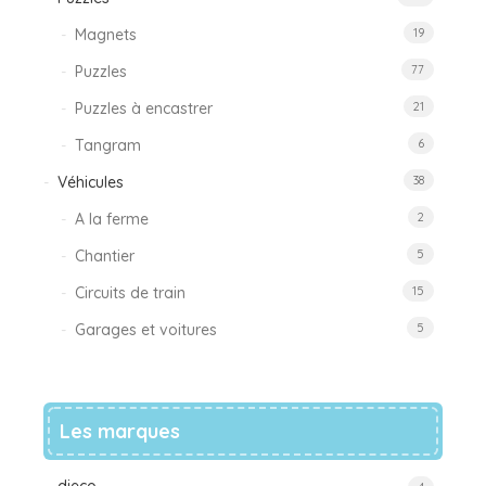
Magnets
19
Puzzles
77
Puzzles à encastrer
21
Tangram
6
Véhicules
38
A la ferme
2
Chantier
5
Circuits de train
15
Garages et voitures
5
Les marques