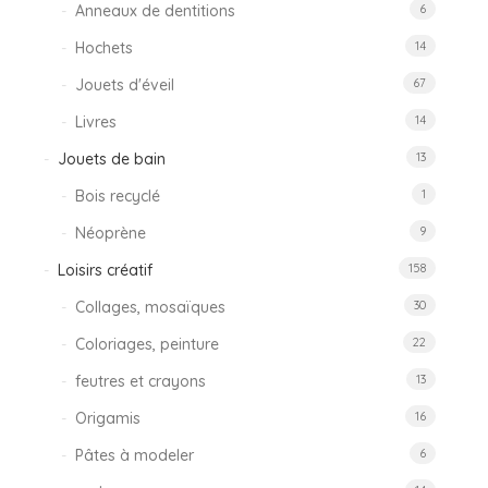
Anneaux de dentitions
6
Hochets
14
Jouets d'éveil
67
Livres
14
Jouets de bain
13
Bois recyclé
1
Néoprène
9
Loisirs créatif
158
Collages, mosaïques
30
Coloriages, peinture
22
feutres et crayons
13
Origamis
16
Pâtes à modeler
6