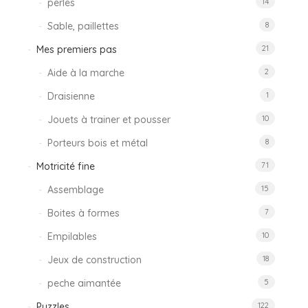
perles
14
Sable, paillettes
8
Mes premiers pas
21
Aide à la marche
2
Draisienne
1
Jouets à trainer et pousser
10
Porteurs bois et métal
8
Motricité fine
71
Assemblage
15
Boites à formes
7
Empilables
10
Jeux de construction
18
peche aimantée
5
Puzzles
122