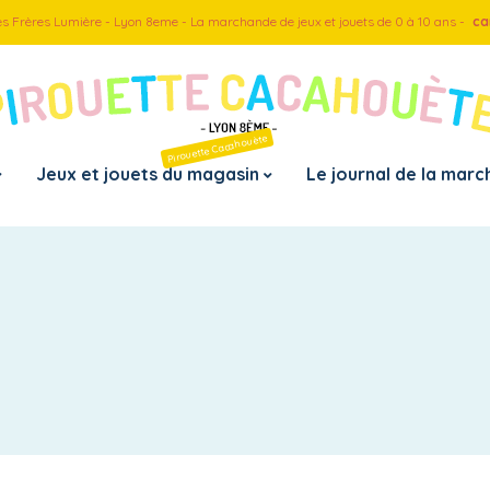
es Frères Lumière - Lyon 8eme - La marchande de jeux et jouets de 0 à 10 ans -
ca
Pirouette Cacahouète
Jeux et jouets du magasin
Le journal de la mar
Pa
– D
– D
– D
– D
– D
– D