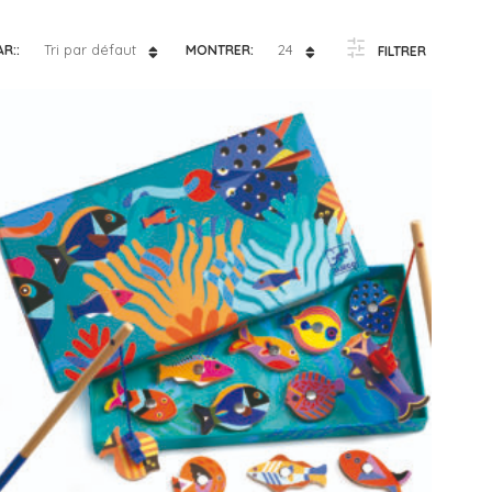
e 4 à 5 ans
– Lilliputiens
Tri par défaut
24
AR::
MONTRER:
FILTRER
e 5 à 6 ans
– Moulin Roty
e 6 à 7 ans
– Petit Jour
e 7 à 8 ans
– Plan Toys
e 8 à 10 ans
– Sentosphère
– Souza
– Trousselier
– Vilac