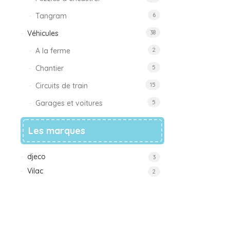
Tangram
6
Véhicules
38
A la ferme
2
Chantier
5
Circuits de train
15
Garages et voitures
5
Les marques
djeco
3
Vilac
2