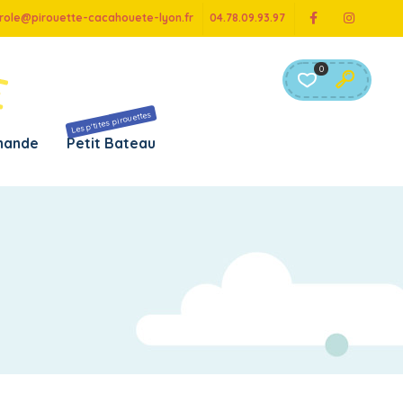
role@pirouette-cacahouete-lyon.fr
04.78.09.93.97
0
Les p'tites pirouettes
chande
Petit Bateau
r âge
Par marque
e 0 à 6 mois
– B toys
e 6 à 12 mois
– Brio
e 12 à 18 mois
– Djeco
e 18 à 24 mois
– Götz
e 2 à 3 ans
– Haba
e 3 à 4 ans
– Hape