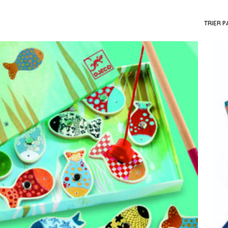
– D
TRIER P
– D
– D
– D
– D