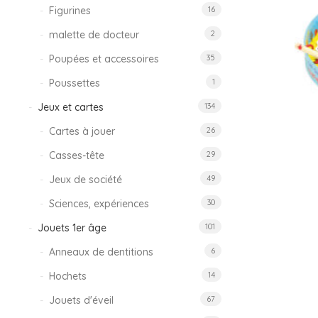
Figurines
16
malette de docteur
2
Poupées et accessoires
35
Poussettes
1
Jeux et cartes
134
Cartes à jouer
26
Casses-tête
29
Jeux de société
49
Sciences, expériences
30
Jouets 1er âge
101
Anneaux de dentitions
6
Hochets
14
Jouets d'éveil
67