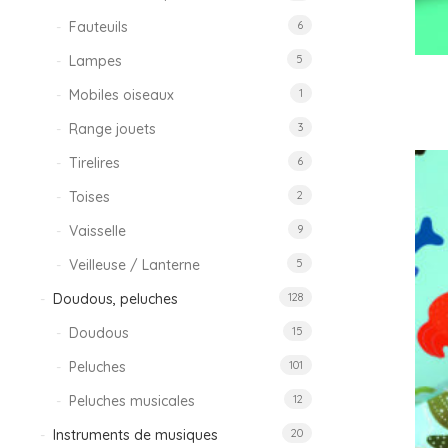
Fauteuils
6
Lampes
5
Mobiles oiseaux
1
Range jouets
3
Tirelires
6
Toises
2
Vaisselle
9
Veilleuse / Lanterne
5
Doudous, peluches
128
Doudous
15
Peluches
101
Peluches musicales
12
Instruments de musiques
20