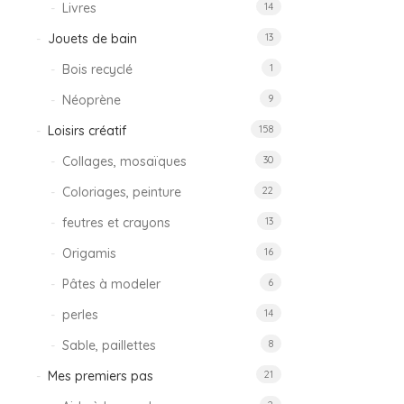
Livres
14
Jouets de bain
13
Bois recyclé
1
Néoprène
9
Loisirs créatif
158
Collages, mosaïques
30
Coloriages, peinture
22
feutres et crayons
13
Origamis
16
Pâtes à modeler
6
perles
14
Sable, paillettes
8
Mes premiers pas
21