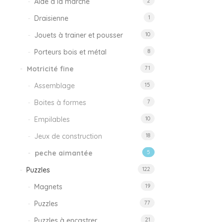
Aide à la marche
2
Draisienne
1
Jouets à trainer et pousser
10
Porteurs bois et métal
8
Motricité fine
71
Assemblage
15
Boites à formes
7
Empilables
10
Jeux de construction
18
peche aimantée
5
Puzzles
122
Magnets
19
Puzzles
77
Puzzles à encastrer
21