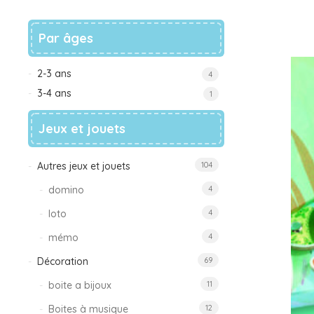
– Décoration
Par âges
2-3 ans
4
3-4 ans
1
Jeux et jouets
Autres jeux et jouets
104
domino
4
loto
4
mémo
4
Décoration
69
boite a bijoux
11
Boites à musique
12