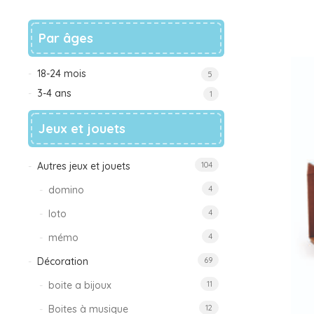
– Décoration
Par âges
18-24 mois
5
3-4 ans
1
Jeux et jouets
Autres jeux et jouets
104
domino
4
loto
4
mémo
4
Décoration
69
boite a bijoux
11
Boites à musique
12