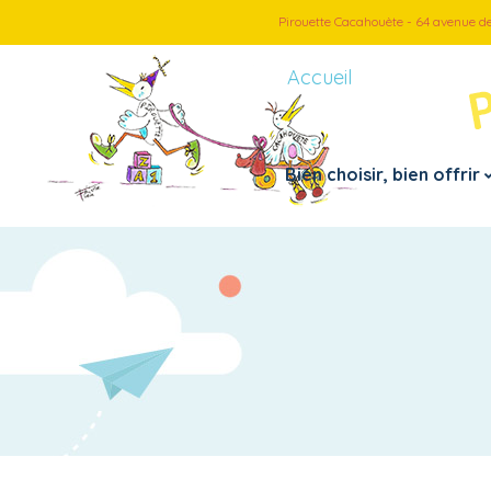
Pirouette Cacahouète - 64 avenue d
Accueil
Bien choisir, bien offrir
Petite enfance
Par thème
– Doudous, peluches
– Véhicules
– Jouets 1er âge
– Jeux d’imitation
– Instruments de musiques
– Loisirs créatif
– Jouets de bain
– Puzzles
– Motricité fine
– Jeux et cartes
– Mes premiers pas
– Jeux d’extérieur