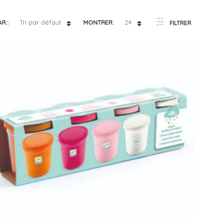
e 4 à 5 ans
– Lilliputiens
Tri par défaut
24
AR::
MONTRER:
FILTRER
e 5 à 6 ans
– Moulin Roty
e 6 à 7 ans
– Petit Jour
e 7 à 8 ans
– Plan Toys
e 8 à 10 ans
– Sentosphère
– Souza
– Trousselier
– Vilac