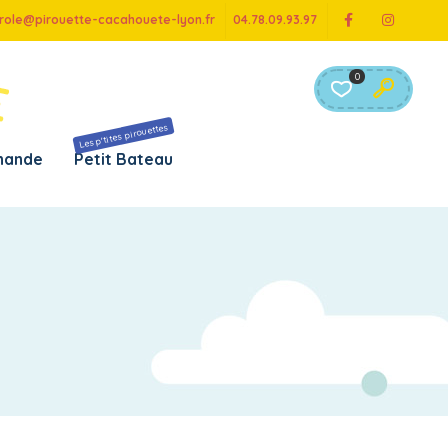
role@pirouette-cacahouete-lyon.fr
04.78.09.93.97
0
Les p'tites pirouettes
chande
Petit Bateau
r âge
Par marque
e 0 à 6 mois
– B toys
e 6 à 12 mois
– Brio
e 12 à 18 mois
– Djeco
e 18 à 24 mois
– Götz
e 2 à 3 ans
– Haba
e 3 à 4 ans
– Hape