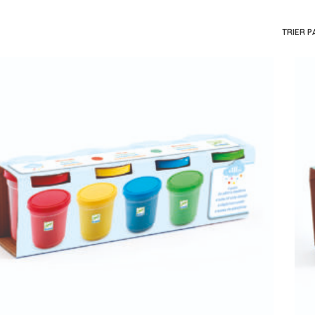
– D
TRIER P
– D
– D
– D
– D