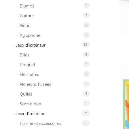
Djumbé
1
Guitare
4
Piano
2
Xylophone
4
Jeux d'extérieur
39
Billes
2
Croquet
1
Fléchettes
2
Planeurs, Fusées
4
Quilles
2
Sacs à dos
4
Jeux d'imitation
71
Cuisine et accessoires
12