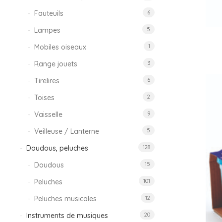
Fauteuils
6
Lampes
5
Mobiles oiseaux
1
Range jouets
3
Tirelires
6
Toises
2
Vaisselle
9
Veilleuse / Lanterne
5
Doudous, peluches
128
Doudous
15
Peluches
101
Peluches musicales
12
Instruments de musiques
20