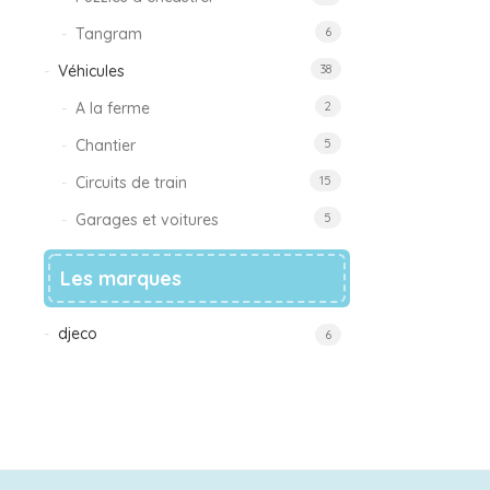
Tangram
6
Véhicules
38
A la ferme
2
Chantier
5
Circuits de train
15
Garages et voitures
5
Les marques
djeco
6