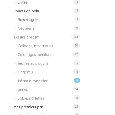
Livres
14
Jouets de bain
13
Bois recyclé
1
Néoprène
9
Loisirs créatif
158
Collages, mosaïques
30
Coloriages, peinture
22
feutres et crayons
13
Origamis
16
Pâtes à modeler
6
perles
14
Sable, paillettes
8
Mes premiers pas
21