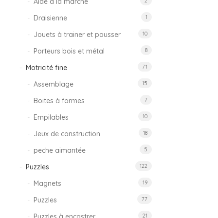
Aide à la marche
2
Draisienne
1
Jouets à trainer et pousser
10
Porteurs bois et métal
8
Motricité fine
71
Assemblage
15
Boites à formes
7
Empilables
10
Jeux de construction
18
peche aimantée
5
Puzzles
122
Magnets
19
Puzzles
77
Puzzles à encastrer
21