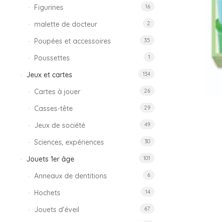
Figurines
16
malette de docteur
2
Poupées et accessoires
35
Poussettes
1
Jeux et cartes
134
Cartes à jouer
26
Casses-tête
29
Jeux de société
49
Sciences, expériences
30
Jouets 1er âge
101
Anneaux de dentitions
6
Hochets
14
Jouets d'éveil
67