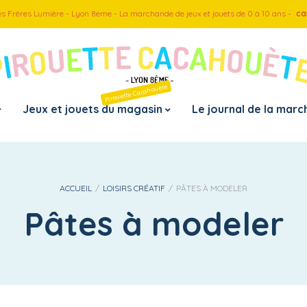
es Frères Lumière - Lyon 8eme - La marchande de jeux et jouets de 0 à 10 ans -
ca
Pirouette Cacahouète
Jeux et jouets du magasin
Le journal de la mar
Pa
ACCUEIL
/
LOISIRS CRÉATIF
/
PÂTES À MODELER
– D
Pâtes à modeler
– D
– D
– D
– D
– D